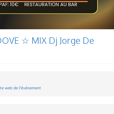
VE ☆ MIX Dj Jorge De
ite web de l'événement