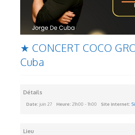
★ CONCERT COCO GROO
Cuba
Détails
Date:
juin 27
Heure:
21h00 - 1h00
Site internet:
S
Lieu