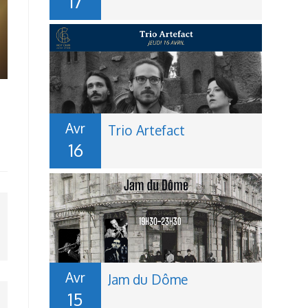
17
Avr
Trio Artefact
16
Avr
Jam du Dôme
15