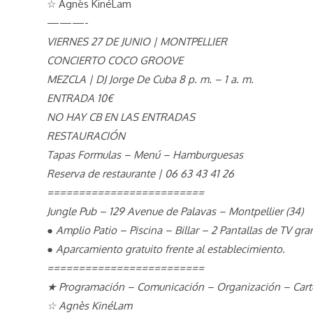
☆ Agnès KinéLam
———-
VIERNES 27 DE JUNIO |
MONTPELLIER
CONCIERTO COCO GROOVE
MEZCLA |
DJ Jorge De Cuba 8 p. m. – 1 a. m.
ENTRADA 10€
NO HAY CB EN LAS ENTRADAS
RESTAURACIÓN
Tapas Formulas – Menú – Hamburguesas
Reserva de restaurante |
06 63 43 41 26
=========================
Jungle Pub – 129 Avenue de Palavas – Montpellier (34)
● Amplio Patio – Piscina – Billar – 2 Pantallas de TV gra
● Aparcamiento gratuito frente al establecimiento.
=========================
★ Programación – Comunicación – Organización – Carte
☆ Agnès KinéLam