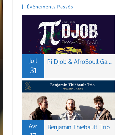
Évènements Passés
Juil
Pi Djob & AfroSoull Gang
31
Avr
Benjamin Thiebault Trio