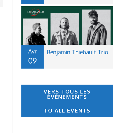
Avr
Benjamin Thiebault Trio
09
V
ERS TOUS LES
ÉVÈNEMENTS
TO ALL EVENTS