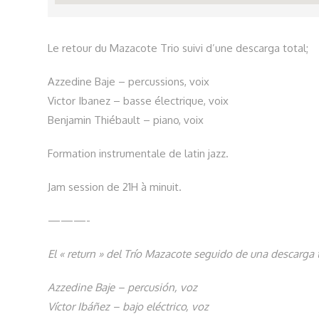
Le retour du Mazacote Trio suivi d’une descarga total;
Azzedine Baje – percussions, voix
Victor Ibanez – basse électrique, voix
Benjamin Thiébault – piano, voix
Formation instrumentale de latin jazz.
Jam session de 21H à minuit.
———-
El « return » del Trío Mazacote seguido de una descarga t
Azzedine Baje – percusión, voz
Víctor Ibáñez – bajo eléctrico, voz