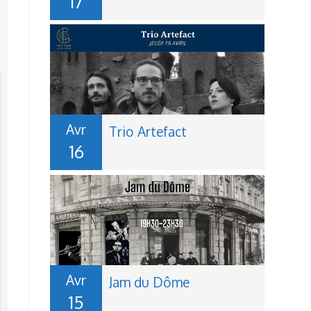
17
Avr
Trio Artefact
16
Avr
Jam du Dôme
15