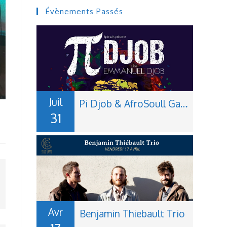
Évènements Passés
Juil
Pi Djob & AfroSoull Gang
31
Avr
Benjamin Thiebault Trio