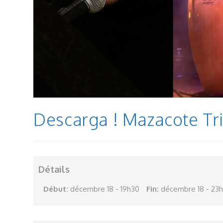
Descarga ! Mazacote T
Détails
Début:
décembre 18 - 19h30
Fin:
décembre 18 - 23