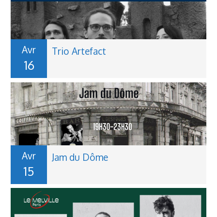
Avr
Trio Artefact
16
Avr
Jam du Dôme
15