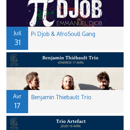
Juil
Pi Djob & AfroSoull Gang
31
Avr
Benjamin Thiebault Trio
17