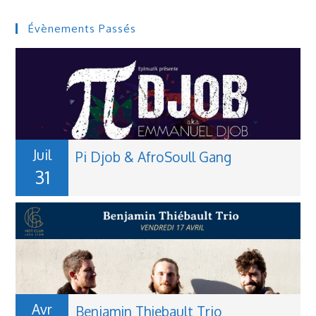
Évènements Passés
Juil
Pi Djob & AfroSoull Gang
31
Avr
Benjamin Thiebault Trio