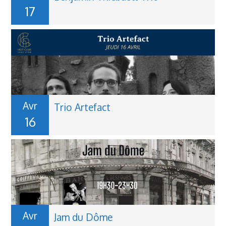
17
Avr
Trio Artefact
16
Avr
Jam du Dôme