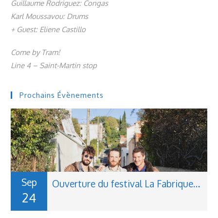
Guillaume Rodriguez: Congas
Karl Moussavou: Drums
+ Guest: Eliene Castillo
Come by Tram!
Line 4 – Saint-Martin stop
Prochains Évènements
Sep
Ouverture du festival La Fabrique du Jazz à Montauban
24