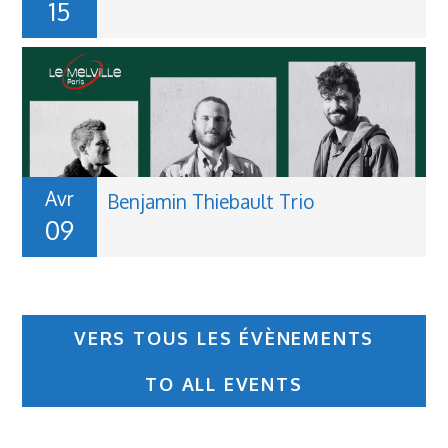
15
Avr
Benjamin Thiebault Trio
09
V
ERS TOUS LES ÉVÈNEMENTS
TO ALL EVENTS